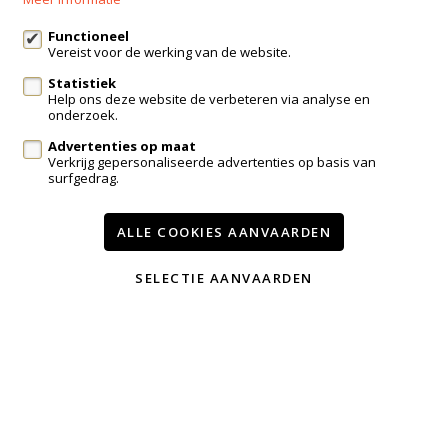
info@immo-bosmans.be
Functioneel
Vereist voor de werking van de website.
Statistiek
Te koop
Te huur
Contact
Help ons deze website de verbeteren via analyse en
onderzoek.
Onze diensten
Advertenties op maat
Wijzig cookie voorkeuren
Verkrijg gepersonaliseerde advertenties op basis van
surfgedrag.
voorwaarden
privacy
powered by Whise
ALLE COOKIES AANVAARDEN
website door FW4
SELECTIE AANVAARDEN