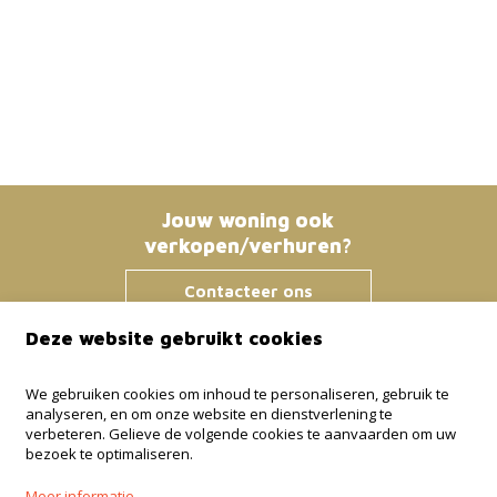
Jouw woning ook
verkopen/verhuren?
Contacteer ons
Deze website gebruikt cookies
Immo Bosmans
We gebruiken cookies om inhoud te personaliseren, gebruik te
analyseren, en om onze website en dienstverlening te
Klokstraat 25 / 21
verbeteren. Gelieve de volgende cookies te aanvaarden om uw
3600 Genk
bezoek te optimaliseren.
+32 499 30 87 87
Meer informatie