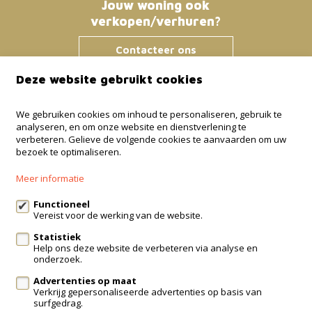
Jouw woning ook
verkopen/verhuren?
Contacteer ons
Deze website gebruikt cookies
Immo Bosmans
We gebruiken cookies om inhoud te personaliseren, gebruik te
analyseren, en om onze website en dienstverlening te
Klokstraat 25 / 21
verbeteren. Gelieve de volgende cookies te aanvaarden om uw
3600 Genk
bezoek te optimaliseren.
+32 499 30 87 87
Meer informatie
info@immo-bosmans.be
Functioneel
Vereist voor de werking van de website.
Statistiek
Te koop
Te huur
Contact
Help ons deze website de verbeteren via analyse en
onderzoek.
Onze diensten
Advertenties op maat
Wijzig cookie voorkeuren
Verkrijg gepersonaliseerde advertenties op basis van
surfgedrag.