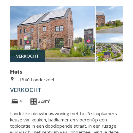
VERKOCHT
Huis
1840 Londerzeel
VERKOCHT
4
229m²
Landelijke nieuwbouwwoning met tot 5 slaapkamers —
keuze van keuken, badkamer en vloerenOp een
toplocatie in een doodlopende straat, in een rustige
wijk vlak bij het centrum van Londerzeel, vind je deze