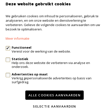
Deze website gebruikt cookies
Immo Bosmans
We gebruiken cookies om inhoud te personaliseren, gebruik te
analyseren, en om onze website en dienstverlening te
Klokstraat 25 / 21
verbeteren. Gelieve de volgende cookies te aanvaarden om uw
3600 Genk
bezoek te optimaliseren.
+32 499 30 87 87
Meer informatie
info@immo-bosmans.be
Functioneel
Vereist voor de werking van de website.
Statistiek
Te koop
Te huur
Contact
Help ons deze website de verbeteren via analyse en
onderzoek.
Onze diensten
Advertenties op maat
Wijzig cookie voorkeuren
Verkrijg gepersonaliseerde advertenties op basis van
surfgedrag.
voorwaarden
privacy
powered by Whise
ALLE COOKIES AANVAARDEN
website door FW4
SELECTIE AANVAARDEN