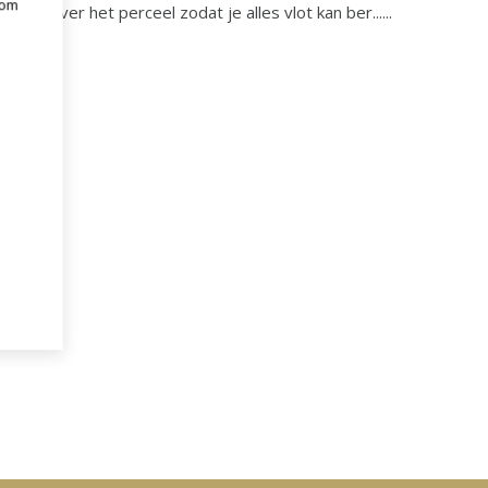
 om
weg over het perceel zodat je alles vlot kan ber......
e