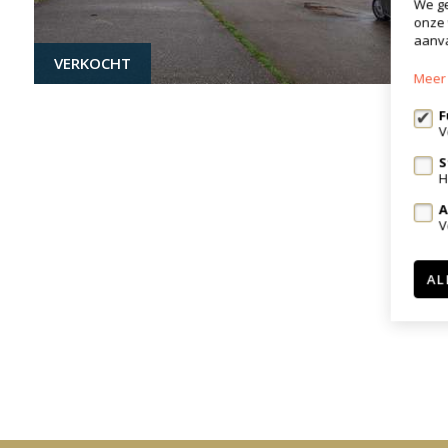
We ge
onze 
aanva
VERKOCHT
Meer 
F
V
S
H
A
V
AL