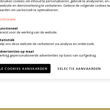
bruiken cookies om inhoud te personaliseren, gebruik te analyseren, en
heeft een grootte van 300m².Verder is er een 
website en dienstverlening te verbeteren. Gelieve de volgende cookies t
arden om uw bezoek te optimaliseren.
informatie
unctioneel
ereist voor de werking van de website.
tatistiek
elp ons deze website de verbeteren via analyse en onderzoek.
dvertenties op maat
erkrijg gepersonaliseerde advertenties op basis van surfgedrag.
LE COOKIES AANVAARDEN
SELECTIE AANVAARDEN