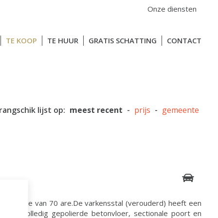
Onze diensten
TE KOOP
TE HUUR
GRATIS SCHATTING
CONTACT
rangschik lijst op:
meest recent
-
prijs
-
gemeente
n grootte van 70 are.De varkensstal (verouderd) heeft een
 een volledig gepolierde betonvloer, sectionale poort en