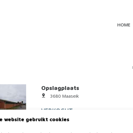
HOME
Opslagplaats
3680 Maaseik
VERKOCHT
e website gebruikt cookies
Rustig gelgen, afgeschermd perceel met ee
grootte van 1000m².De loods beschikt over