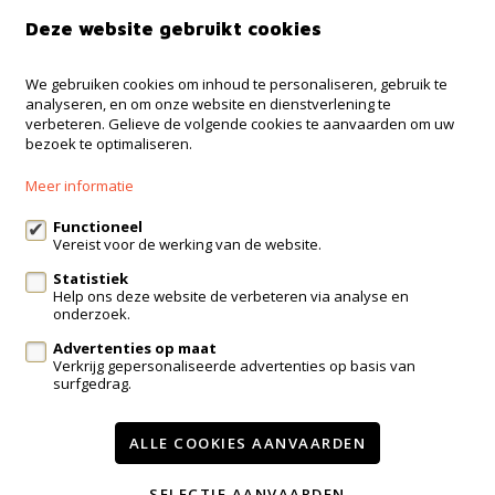
+32 499 30 87 87
Deze website gebruikt cookies
info@immo-bosmans.be
We gebruiken cookies om inhoud te personaliseren, gebruik te
analyseren, en om onze website en dienstverlening te
verbeteren. Gelieve de volgende cookies te aanvaarden om uw
Te koop
Te huur
Contact
bezoek te optimaliseren.
Onze diensten
Meer informatie
Wijzig cookie voorkeuren
Functioneel
Vereist voor de werking van de website.
Statistiek
voorwaarden
privacy
powered by Whise
Help ons deze website de verbeteren via analyse en
onderzoek.
website door FW4
Advertenties op maat
Verkrijg gepersonaliseerde advertenties op basis van
surfgedrag.
ALLE COOKIES AANVAARDEN
SELECTIE AANVAARDEN