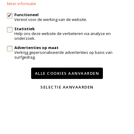
Meer informatie
info@immo-bosmans.be
Functioneel
Vereist voor de werking van de website.
Statistiek
Te koop
Te huur
Contact
Help ons deze website de verbeteren via analyse en
onderzoek.
Onze diensten
Advertenties op maat
Wijzig cookie voorkeuren
Verkrijg gepersonaliseerde advertenties op basis van
surfgedrag.
voorwaarden
privacy
powered by Whise
ALLE COOKIES AANVAARDEN
website door FW4
SELECTIE AANVAARDEN