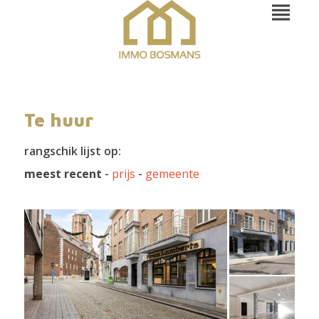
Te huur
rangschik lijst op:
meest recent
-
prijs
-
gemeente