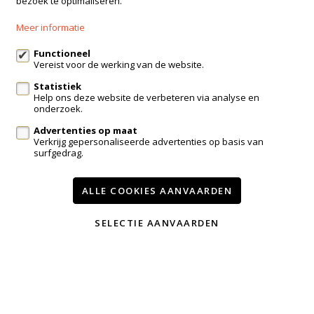
bezoek te optimaliseren.
+32 499 30 87 87
Meer informatie
info@immo-bosmans.be
Functioneel
Vereist voor de werking van de website.
Statistiek
Te koop
Te huur
Contact
Help ons deze website de verbeteren via analyse en
onderzoek.
Onze diensten
Advertenties op maat
Wijzig cookie voorkeuren
Verkrijg gepersonaliseerde advertenties op basis van
surfgedrag.
voorwaarden
privacy
powered by Whise
ALLE COOKIES AANVAARDEN
website door FW4
SELECTIE AANVAARDEN