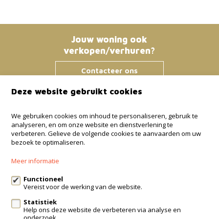
Jouw woning ook
verkopen/verhuren?
Contacteer ons
Deze website gebruikt cookies
Immo Bosmans
We gebruiken cookies om inhoud te personaliseren, gebruik te
analyseren, en om onze website en dienstverlening te
Klokstraat 25 / 21
verbeteren. Gelieve de volgende cookies te aanvaarden om uw
3600 Genk
bezoek te optimaliseren.
+32 499 30 87 87
Meer informatie
info@immo-bosmans.be
Functioneel
Vereist voor de werking van de website.
Statistiek
Te koop
Te huur
Contact
Help ons deze website de verbeteren via analyse en
onderzoek.