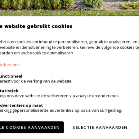
e website gebruikt cookies
bruiken cookies om inhoud te personaliseren, gebruik te analyseren, en
website en dienstverlening te verbeteren. Gelieve de volgende cookies t
arden om uw bezoek te optimaliseren.
 woningen, appartementen en gronden.
informatie
n vlotte en succesvolle verkoop.
unctioneel
ereist voor de werking van de website.
tatistiek
r in op onze 'Hou me op de hoogte' en ontvang steeds de
elp ons deze website de verbeteren via analyse en onderzoek.
dvertenties op maat
erkrijg gepersonaliseerde advertenties op basis van surfgedrag.
LE COOKIES AANVAARDEN
SELECTIE AANVAARDEN