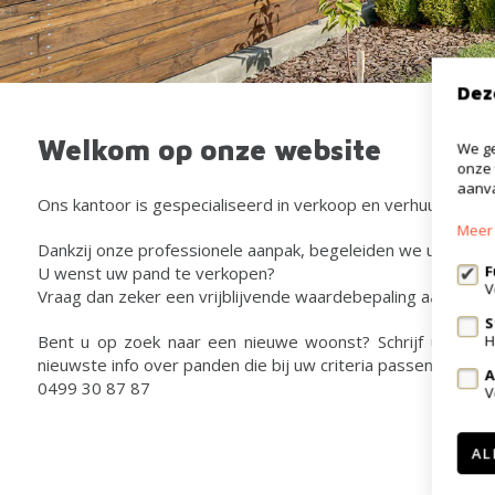
Dez
Welkom op onze website
We ge
onze 
aanva
Ons kantoor is gespecialiseerd in verkoop en verhuur van
Meer 
Dankzij onze professionele aanpak, begeleiden we u naar ee
F
U wenst uw pand te verkopen?
V
Vraag dan zeker een vrijblijvende waardebepaling aan.
S
Bent u op zoek naar een nieuwe woonst? Schrijf u zeke
H
nieuwste info over panden die bij uw criteria passen.
A
0499 30 87 87
V
AL