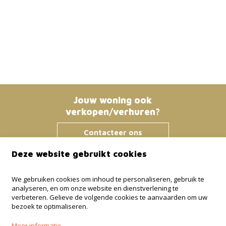
Jouw woning ook
verkopen/verhuren?
Contacteer ons
Deze website gebruikt cookies
Immo Bosmans
We gebruiken cookies om inhoud te personaliseren, gebruik te
analyseren, en om onze website en dienstverlening te
Klokstraat 25 / 21
verbeteren. Gelieve de volgende cookies te aanvaarden om uw
3600 Genk
bezoek te optimaliseren.
+32 499 30 87 87
Meer informatie