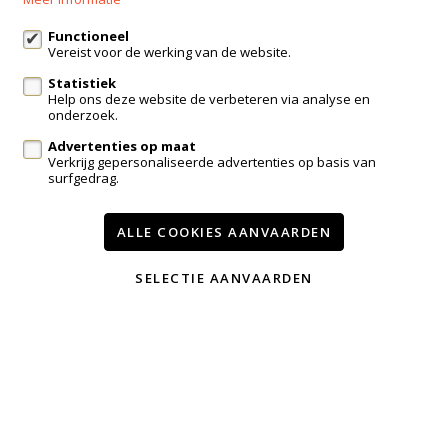
info@immo-bosmans.be
Functioneel
Vereist voor de werking van de website.
Statistiek
Te koop
Te huur
Contact
Help ons deze website de verbeteren via analyse en
onderzoek.
Onze diensten
Advertenties op maat
Wijzig cookie voorkeuren
Verkrijg gepersonaliseerde advertenties op basis van
surfgedrag.
voorwaarden
privacy
powered by Whise
ALLE COOKIES AANVAARDEN
website door FW4
SELECTIE AANVAARDEN