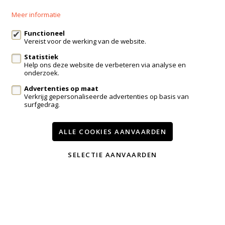
+32 499 30 87 87
Meer informatie
info@immo-bosmans.be
Functioneel
Vereist voor de werking van de website.
Statistiek
Te koop
Te huur
Contact
Help ons deze website de verbeteren via analyse en
onderzoek.
Onze diensten
Advertenties op maat
Wijzig cookie voorkeuren
Verkrijg gepersonaliseerde advertenties op basis van
surfgedrag.
voorwaarden
privacy
powered by Whise
ALLE COOKIES AANVAARDEN
website door FW4
SELECTIE AANVAARDEN