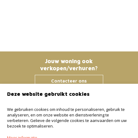
Jouw woning ook
verkopen/verhuren?
Contacteer ons
Deze website gebruikt cookies
Immo Bosmans
We gebruiken cookies om inhoud te personaliseren, gebruik te
analyseren, en om onze website en dienstverlening te
Klokstraat 25 / 21
verbeteren. Gelieve de volgende cookies te aanvaarden om uw
3600 Genk
bezoek te optimaliseren.
+32 499 30 87 87
Meer informatie