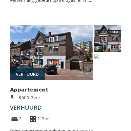
verwarming gebeurt op aardgas, er is......
VERHUURD
Appartement
3600 Genk
VERHUURD
2
115m²
Ruim appartement gelegen op de eerste