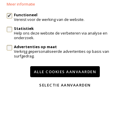
Meer informatie
info@immo-bosmans.be
Functioneel
Vereist voor de werking van de website.
Statistiek
Te koop
Te huur
Contact
Help ons deze website de verbeteren via analyse en
onderzoek.
Onze diensten
Advertenties op maat
Wijzig cookie voorkeuren
Verkrijg gepersonaliseerde advertenties op basis van
surfgedrag.
voorwaarden
privacy
powered by Whise
ALLE COOKIES AANVAARDEN
website door FW4
SELECTIE AANVAARDEN