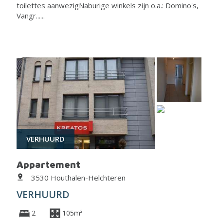
toilettes aanwezigNaburige winkels zijn o.a.: Domino's,
Vangr......
VERHUURD
Appartement
3530 Houthalen-Helchteren
VERHUURD
2
105m²