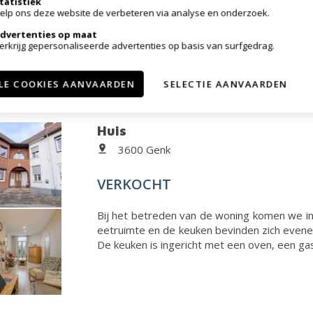
tatistiek
Bij het betreden van de woning komt u b
elp ons deze website de verbeteren via analyse en onderzoek.
verdieping bevindt, evenals een afzonderlij
dvertenties op maat
leefruimte via een zwarte metalen deur met
erkrijg gepersonaliseerde advertenties op basis van surfgedrag.
zel......
LE COOKIES AANVAARDEN
SELECTIE AANVAARDEN
Huis
3600 Genk
VERKOCHT
Bij het betreden van de woning komen we in
eetruimte en de keuken bevinden zich eveneen
De keuken is ingericht met een oven, een ga