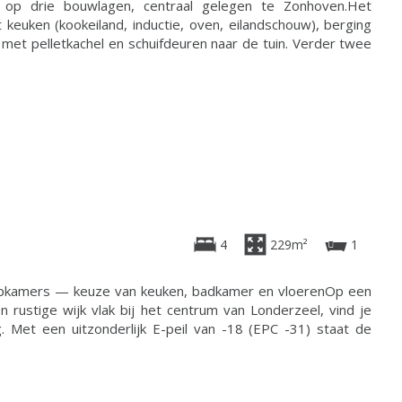
) op drie bouwlagen, centraal gelegen te Zonhoven.Het
keuken (kookeiland, inductie, oven, eilandschouw), berging
 met pelletkachel en schuifdeuren naar de tuin. Verder twee
4
229m²
1
apkamers — keuze van keuken, badkamer en vloerenOp een
n rustige wijk vlak bij het centrum van Londerzeel, vind je
. Met een uitzonderlijk E-peil van -18 (EPC -31) staat de