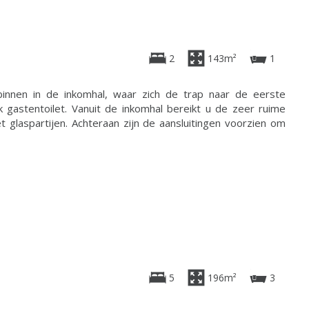
2
143m²
1
innen in de inkomhal, waar zich de trap naar de eerste
k gastentoilet. Vanuit de inkomhal bereikt u de zeer ruime
 glaspartijen. Achteraan zijn de aansluitingen voorzien om
5
196m²
3