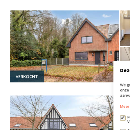
Dez
VERKOCHT
We ge
onze 
aanva
Meer 
F
V