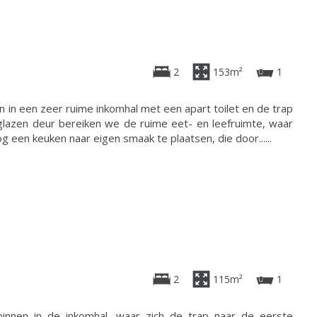
2
153m²
1
 in een zeer ruime inkomhal met een apart toilet en de trap
glazen deur bereiken we de ruime eet- en leefruimte, waar
 een keuken naar eigen smaak te plaatsen, die door......
2
115m²
1
innen in de inkomhal, waar zich de trap naar de eerste