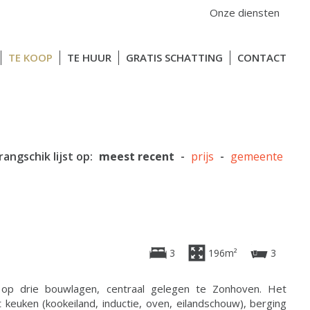
Onze diensten
TE KOOP
TE HUUR
GRATIS SCHATTING
CONTACT
rangschik lijst op:
meest recent
-
prijs
-
gemeente
3
196m²
3
 op drie bouwlagen, centraal gelegen te Zonhoven. Het
keuken (kookeiland, inductie, oven, eilandschouw), berging