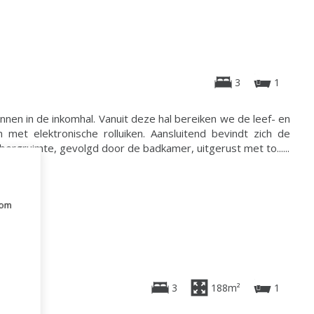
3
1
nen in de inkomhal. Vanuit deze hal bereiken we de leef- en
met elektronische rolluiken. Aansluitend bevindt zich de
 bergruimte, gevolgd door de badkamer, uitgerust met to......
 om
e
3
188m²
1