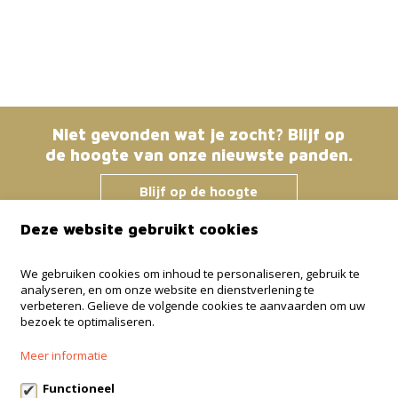
Niet gevonden wat je zocht? Blijf op
de hoogte van onze nieuwste panden.
Blijf op de hoogte
Deze website gebruikt cookies
Immo Bosmans
We gebruiken cookies om inhoud te personaliseren, gebruik te
analyseren, en om onze website en dienstverlening te
Klokstraat 25 / 21
verbeteren. Gelieve de volgende cookies te aanvaarden om uw
3600 Genk
bezoek te optimaliseren.
+32 499 30 87 87
Meer informatie
info@immo-bosmans.be
Functioneel