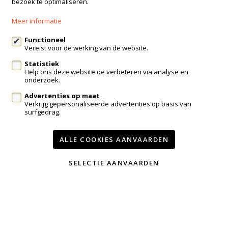
bezoek te optimaliseren.
+32 499 30 87 87
Meer informatie
info@immo-bosmans.be
Functioneel
Vereist voor de werking van de website.
Statistiek
Te koop
Te huur
Contact
Help ons deze website de verbeteren via analyse en
onderzoek.
Onze diensten
Advertenties op maat
Wijzig cookie voorkeuren
Verkrijg gepersonaliseerde advertenties op basis van
surfgedrag.
voorwaarden
privacy
powered by Whise
ALLE COOKIES AANVAARDEN
website door FW4
SELECTIE AANVAARDEN