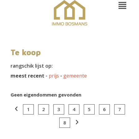
Te koop
rangschik lijst op:
meest recent
-
prijs
-
gemeente
Geen eigendommen gevonden
1
2
3
4
5
6
7
8