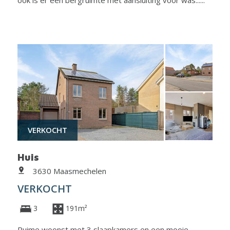
ook is er een bergruimte met aansluiting voor was......
VERKOCHT
Huis
3630 Maasmechelen
VERKOCHT
3
191m²
Ruime woonst met 3 slaapkamers en een mooie