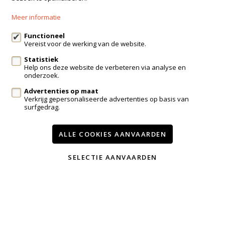
+32 499 30 87 87
Meer informatie
info@immo-bosmans.be
Functioneel
Vereist voor de werking van de website.
Statistiek
Te koop
Te huur
Contact
Help ons deze website de verbeteren via analyse en
onderzoek.
Onze diensten
Advertenties op maat
Wijzig cookie voorkeuren
Verkrijg gepersonaliseerde advertenties op basis van
surfgedrag.
voorwaarden
privacy
powered by Whise
ALLE COOKIES AANVAARDEN
website door FW4
SELECTIE AANVAARDEN