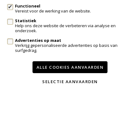
Functioneel
Vereist voor de werking van de website.
Statistiek
Te koop
Te huur
Contact
Help ons deze website de verbeteren via analyse en
onderzoek.
Onze diensten
Advertenties op maat
Wijzig cookie voorkeuren
Verkrijg gepersonaliseerde advertenties op basis van
surfgedrag.
voorwaarden
privacy
powered by Whise
ALLE COOKIES AANVAARDEN
website door FW4
SELECTIE AANVAARDEN